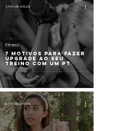
All Posts
3 min de leitura
Saúde e
Bem Estar
Nutrição
Fitness
Receitas
Fitness
Notícias
7 motivos para fazer
Curiosidades
upgrade ao seu
treino com um PT
2 min de leitura