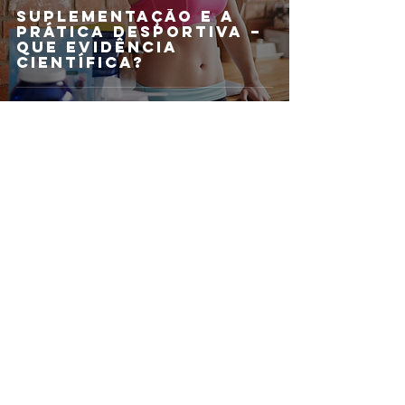
Suplementação e a
prática desportiva –
que evidência
científica?
2 min de leitura
Curiosidades
Adoçantes naturais,
são boas escolhas?