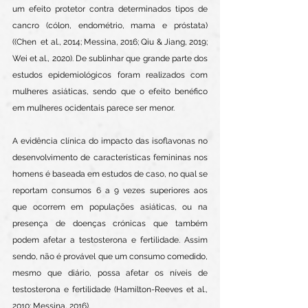
um efeito protetor contra determinados tipos de 
cancro (cólon, endométrio, mama e próstata) 
((Chen  et al., 2014; Messina, 2016; Qiu & Jiang, 2019; 
Wei et al., 2020). De sublinhar que grande parte dos 
estudos epidemiológicos foram realizados com 
mulheres asiáticas, sendo que o efeito benéfico 
em mulheres ocidentais parece ser menor.
A evidência clínica do impacto das isoflavonas no 
desenvolvimento de características femininas nos 
homens é baseada em estudos de caso, no qual se 
reportam consumos 6 a 9 vezes superiores aos 
que ocorrem em populações asiáticas, ou na 
presença de doenças crónicas que também 
podem afetar a testosterona e fertilidade. Assim 
sendo, não é provável que um consumo comedido, 
mesmo que diário, possa afetar os níveis de 
testosterona e fertilidade (Hamilton-Reeves et al., 
2010; Messina, 2016).