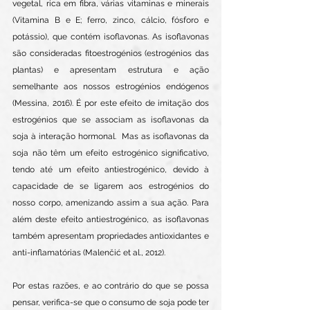
vegetal, rica em fibra, várias vitaminas e minerais 
(Vitamina B e E; ferro, zinco, cálcio, fósforo e 
potássio), que contém isoflavonas. As isoflavonas 
são consideradas fitoestrogénios (estrogénios das 
plantas) e apresentam estrutura e ação 
semelhante aos nossos estrogénios endógenos  
(Messina, 2016). É por este efeito de imitação dos 
estrogénios que se associam as isoflavonas da 
soja à interação hormonal.  Mas as isoflavonas da 
soja não têm um efeito estrogénico significativo, 
tendo até um efeito antiestrogénico, devido à 
capacidade de se ligarem aos estrogénios do 
nosso corpo, amenizando assim a sua ação. Para 
além deste efeito antiestrogénico, as isoflavonas 
também apresentam propriedades antioxidantes e 
anti-inflamatórias (Malenčić et al., 2012).
Por estas razões, e ao contrário do que se possa 
pensar, verifica-se que o consumo de soja pode ter 