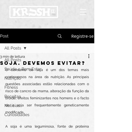
Registre-se
Post
All Posts
3 min de leitura
All Posts
Soja. Devemos evitar?
Saúde e Bem Estar
O consumo de soja é um dos temas mais 
controversos na área da nutrição. As principais 
Nutrição
questões associadas estão relacionadas com o 
Fitness
risco de cancro da mama, alteração da função da 
Receitas
tiroide, efeitos feminizantes nos homens e o facto 
Notícias
de a soja ser frequentemente geneticamente 
modificada.
Curiosidades
A soja é uma leguminosa, fonte de proteína 