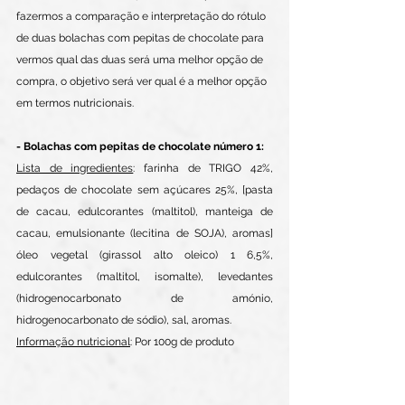
fazermos a comparação e interpretação do rótulo 
de duas bolachas com pepitas de chocolate para 
vermos qual das duas será uma melhor opção de 
compra, o objetivo será ver qual é a melhor opção 
em termos nutricionais.
- Bolachas com pepitas de chocolate número 1: 
Lista de ingredientes
: farinha de TRIGO 42%, 
pedaços de chocolate sem açúcares 25%, [pasta 
de cacau, edulcorantes (maltitol), manteiga de 
cacau, emulsionante (lecitina de SOJA), aromas] 
óleo vegetal (girassol alto oleico) 1 6,5%, 
edulcorantes (maltitol, isomalte), levedantes 
(hidrogenocarbonato de amónio, 
hidrogenocarbonato de sódio), sal, aromas. 
Informação nutricional
: Por 100g de produto