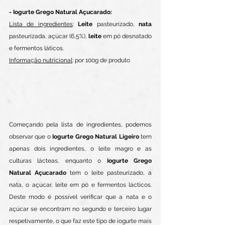
- Iogurte Grego Natural Açucarado: 
Lista de ingredientes
: 
Leite 
pasteurizado, 
nata 
pasteurizada, açúcar (6,5%), 
leite 
em pó desnatado 
e fermentos láticos.
Informação nutricional
: por 100g de produto
Começando pela lista de ingredientes, podemos 
observar que o 
Iogurte Grego Natural Ligeiro
 tem 
apenas dois ingredientes, o leite magro e as 
culturas lácteas, enquanto o 
Iogurte Grego 
Natural Açucarado
 tem o leite pasteurizado, a 
nata, o açúcar, leite em pó e fermentos lácticos. 
Deste modo é possível verificar que a nata e o 
açúcar se encontram no segundo e terceiro lugar 
respetivamente, o que faz este tipo de iogurte mais 