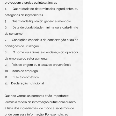
provoquem alergias ou intolerâncias 
4.      Quantidade de determinados ingredientes ou 
categorias de ingredientes 
5.      Quantidade líquida do género alimentício 
6.      Data de durabilidade mínima ou a data-limite 
de consumo 
7.      Condições especiais de conservação e/ou as 
condições de utilização 
8.      O nome ou a firma e o endereço do operador 
da empresa do setor alimentar 
9.      País de origem ou o local de proveniência 
10.    Modo de emprego 
11.    Título alcoométrico 
12.    Declaração nutricional
Quando vamos às compras é tão importante 
lermos a tabela da informação nutricional quanto 
a lista dos ingredientes, de modo a sabermos de 
onde vem essa informação. Por exemplo, ao 