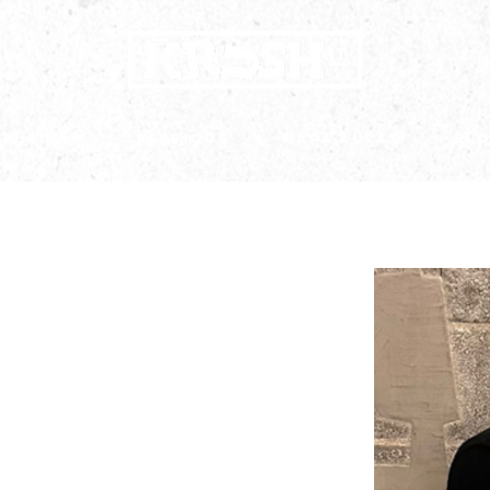
clusivas
Serviços
Mapa Aulas
Bl
ra