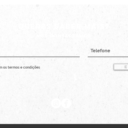
queres saber mais?
nós contactamos
E
m os termos e condições