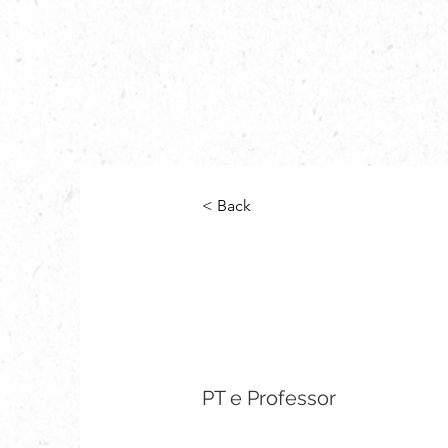
Conceito
Aulas Ex
< Back
Pedro
Teixei
PT e Professor